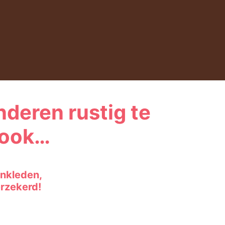
deren rustig te
n ook…
ankleden,
erzekerd!