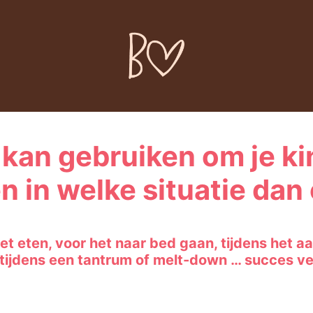
kan gebruiken om je kin
en in welke situatie da
het eten, voor het naar bed gaan, tijdens het a
 tijdens een tantrum of melt-down … succes v