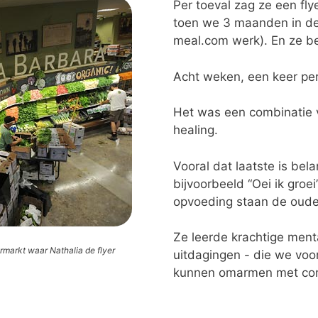
Per toeval zag ze een fly
toen we 3 maanden in de 
meal.com werk). En ze be
Acht weken, een keer pe
Het was een combinatie va
healing.
Vooral dat laatste is bela
bijvoorbeeld “Oei ik groei
opvoeding staan de ouder
Ze leerde krachtige men
rmarkt waar Nathalia de flyer
uitdagingen - die we voor
kunnen omarmen met com