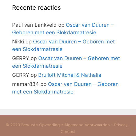
Recente reacties
Paul van Lankveld
op
Oscar van Duuren –
Geboren met een Slokdarmatresie
Nikki
op
Oscar van Duuren – Geboren met
een Slokdarmatresie
GERRY
op
Oscar van Duuren – Geboren met
een Slokdarmatresie
GERRY
op
Bruiloft Mitchel & Nathalia
mamar834
op
Oscar van Duuren – Geboren
met een Slokdarmatresie
© 2020 Bewuste Opvoeding •
Algemene Voorwaarden
-
Privacy
-
Contact