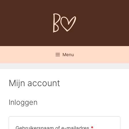
Spring
naar
inhoud
Menu
Mijn account
Inloggen
Gebruikersnaam of e-mailadres
*